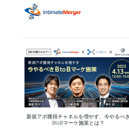
新規アポ獲得チャネルを増やす、今やるべ
BtoBマーケ施策​とは？