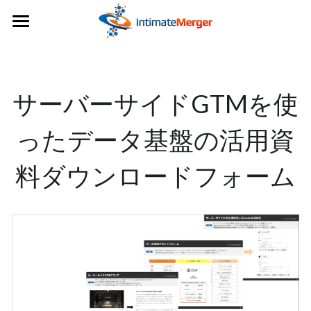
×
ストアカテゴリー
IMセミナーページ
すべてのカテゴリー
IM Data Dashboard
サーバーサイドGTMを使
その他お問合せ
ったデータ基盤の活用資
料
ダウンロードフォーム