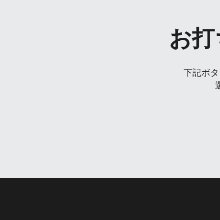
お打
下記ボタ