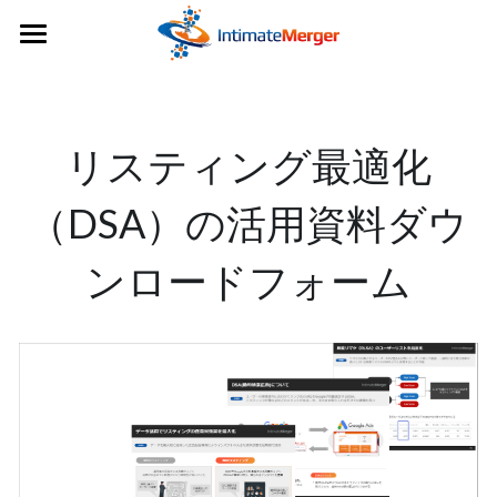
×
ストアカテゴリー
IMセミナーページ
すべてのカテゴリー
IM Data Dashboard
リスティング最適化
その他お問合せ
（DSA）の活用資料
ダウ
ンロードフォーム