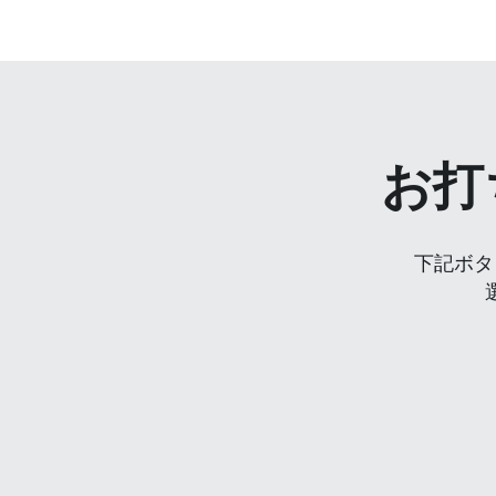
お打
下記ボタ