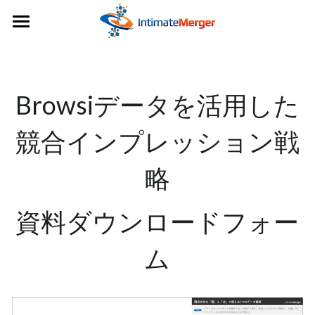
×
ストアカテゴリー
IMセミナーページ
すべてのカテゴリー
IM Data Dashboard
Browsiデータを活用した
その他お問合せ
競合インプレッション戦
略
資料
ダウンロードフォー
ム